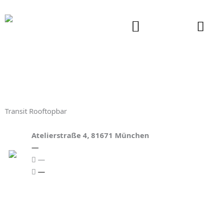
Zum
Inhalt
springen
Transit Rooftopbar
Atelierstraße 4, 81671 München
—
—
—