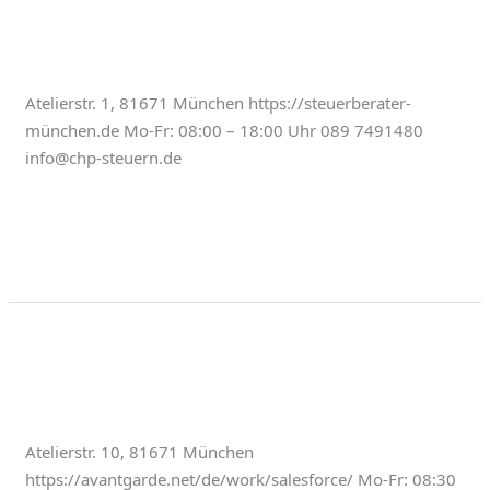
Partnerschaftsgesellschaft
mbB
Atelierstr. 1, 81671 München https://steuerberater-
münchen.de Mo-Fr: 08:00 – 18:00 Uhr 089 7491480
info@chp-steuern.de
Weiterlesen »
Büros & Studios
AVANTGARDE
AVANTGARDE
Atelierstr. 10, 81671 München
https://avantgarde.net/de/work/salesforce/ Mo-Fr: 08:30