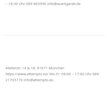
– 18:30 Uhr 089 883990 info@avantgarde.de
Weiterlesen »
Büros & Studios
attempto
attempto
Atelierstr. 14 & 18, 81671 München
https://www.attempto.eu/ Mo-Fr: 09:00 – 17:00 Uhr 089
21703770 info@attempto.eu
Weiterlesen »
Büros & Studios