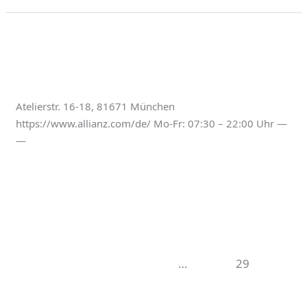
Allianz
Allianz
Atelierstr. 16-18, 81671 München
https://www.allianz.com/de/ Mo-Fr: 07:30 – 22:00 Uhr —
—
Weiterlesen »
Büros & Studios
←
Zurück
1
…
28
29