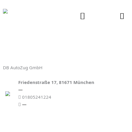
Zum
Inhalt
springen
DB AutoZug GmbH
Friedenstraße 17, 81671 München
—
01805241224
—