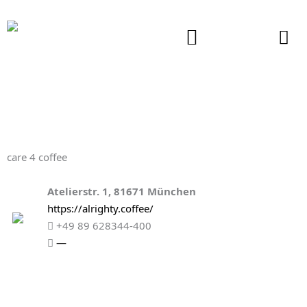
Zum
Inhalt
springen
care 4 coffee
Atelierstr. 1, 81671 München
https://alrighty.coffee/
+49 89 628344-400
—