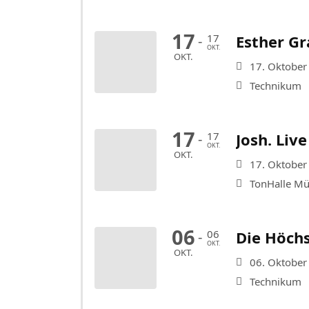
17
17
Esther Gr
-
OKT.
OKT.
17. Oktober
Technikum
17
17
Josh. Liv
-
OKT.
OKT.
17. Oktober
TonHalle M
06
06
Die Höchs
-
OKT.
OKT.
06. Oktober
Technikum