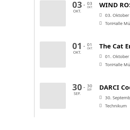
03
03
WIND ROS
-
OKT.
OKT.
03. Oktober
TonHalle M
01
01
The Cat E
-
OKT.
OKT.
01. Oktober
TonHalle M
30
30
DARCI Co
-
SEP.
SEP.
30. Septemb
Technikum