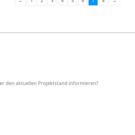
←
1
2
3
4
5
6
7
8
→
er den aktuellen Projektstand informieren?