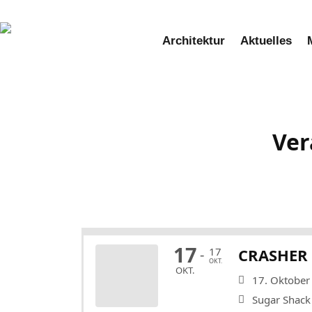
Zum
Inhalt
Architektur
Aktuelles
springen
Ver
17
17
CRASHER 
-
OKT.
OKT.
17. Oktober
Sugar Shack