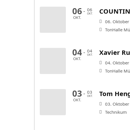
06
06
COUNTING
-
OKT.
OKT.
06. Oktober
TonHalle M
04
04
Xavier R
-
OKT.
OKT.
04. Oktober
TonHalle M
03
03
Tom Heng
-
OKT.
OKT.
03. Oktober
Technikum