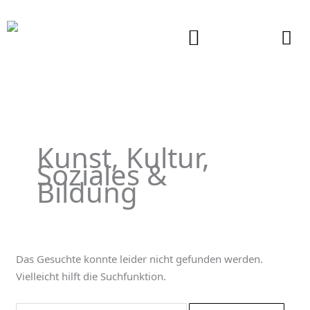
Zum
Inhalt
springen
Suchen
nach:
Kunst, Kultur,
Soziales &
Bildung
Das Gesuchte konnte leider nicht gefunden werden.
Vielleicht hilft die Suchfunktion.